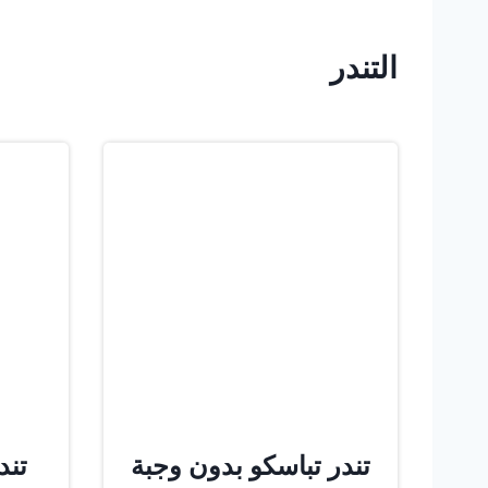
التندر
تندر تباسكو بدون وجبة
تند