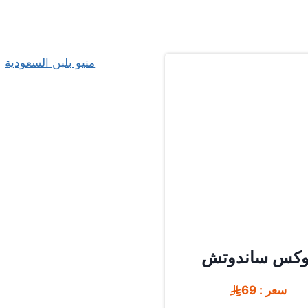
منيو بلبن السعودية
وكس ساندوتش
سعر : 69